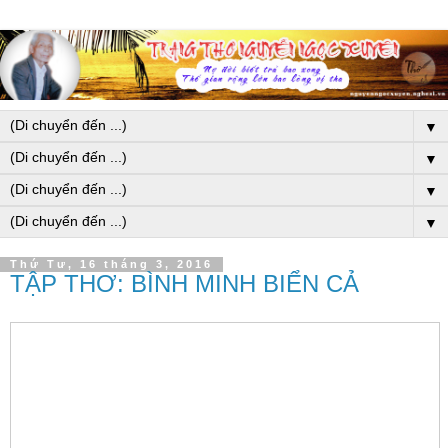
▼
▼
▼
▼
Thứ Tư, 16 tháng 3, 2016
TẬP THƠ: BÌNH MINH BIỂN CẢ