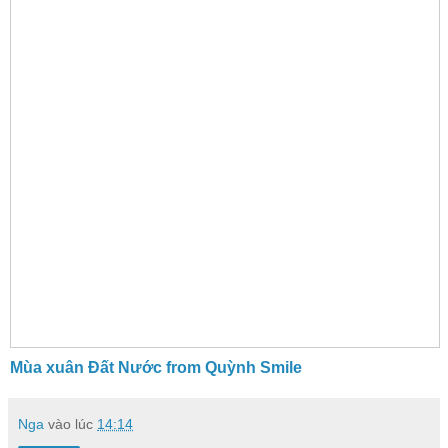
Mùa xuân Đất Nước from
Quỳnh Smile
Nga
vào lúc
14:14