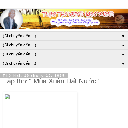
▼
▼
▼
▼
Thứ Hai, 26 tháng 10, 2015
Tập thơ " Mùa Xuân Đất Nước"