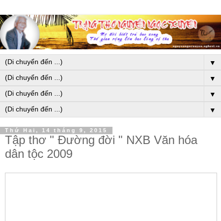
▼
▼
▼
▼
Thứ Hai, 14 tháng 9, 2015
Tập thơ " Đường đời " NXB Văn hóa
dân tộc 2009