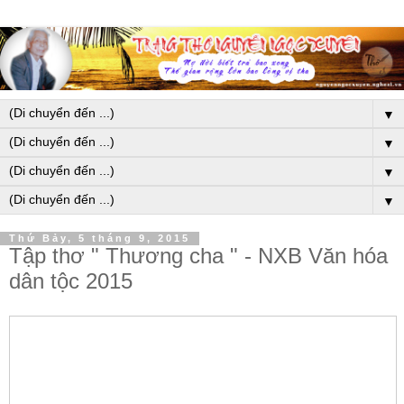
▼
▼
▼
▼
Thứ Bảy, 5 tháng 9, 2015
Tập thơ " Thương cha " - NXB Văn hóa
dân tộc 2015